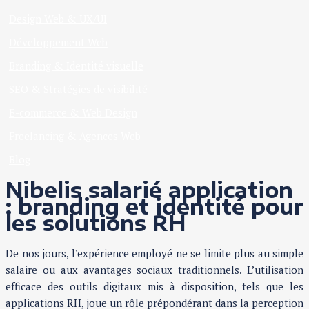
Design Web & UX/UI
Développement Web
Branding & Identité visuelle
SEO & Stratégies de visibilité
E-commerce & Web Design
Freelancing & Agences Web
Blog
Nibelis salarié application
: branding et identité pour
les solutions RH
De nos jours, l’expérience employé ne se limite plus au simple
salaire ou aux avantages sociaux traditionnels. L’utilisation
efficace des outils digitaux mis à disposition, tels que les
applications RH, joue un rôle prépondérant dans la perception