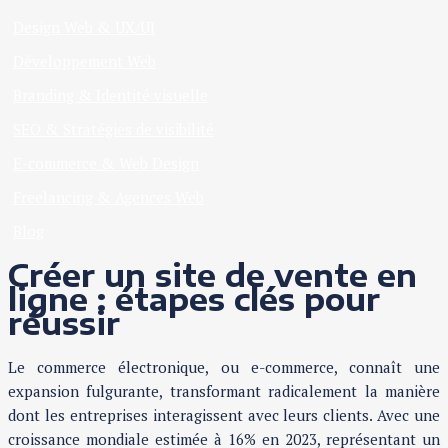
Design Web & UX/UI
Développement Web
Branding & Identité visuelle
SEO & Stratégies de visibilité
E-commerce & Web Design
Freelancing & Agences Web
Blog
Créer un site de vente en
ligne : étapes clés pour
réussir
Le commerce électronique, ou e-commerce, connaît une
expansion fulgurante, transformant radicalement la manière
dont les entreprises interagissent avec leurs clients. Avec une
croissance mondiale estimée à 16% en 2023, représentant un